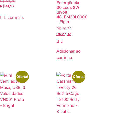
R$
43,70
Emergência
R$
41,97
30 Leds 2W
Bivolt
48LEM30L0000
Ler mais
– Elgin
R$
29,70
R$
27,97
Adicionar ao
carrinho
Oferta!
Oferta!