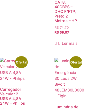
CAT8,
40GBPS –
DHC F/FTP,
Preto 2
Metros – HP
R$
74,70
R$
69,97
Ler mais
Oferta!
Oferta!
Carregador
Veicular 2
USB A 4,8A
24W – Philips
Luminária de