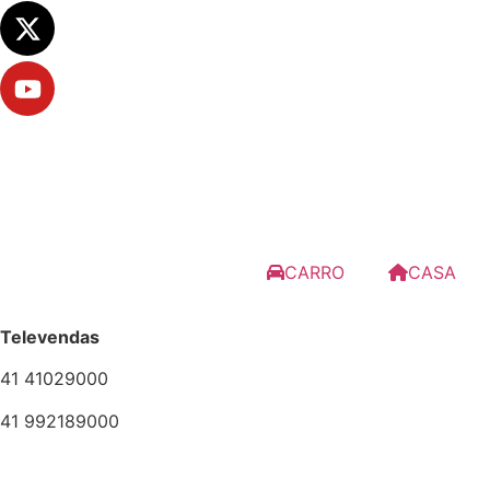
CARRO
CASA
Televendas
41 41029000
41 992189000